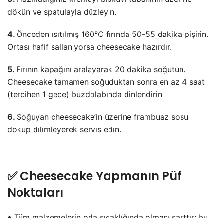
dökün ve spatulayla düzleyin.
4.
Önceden ısıtılmış 160°C fırında 50–55 dakika pişirin.
Ortası hafif sallanıyorsa cheesecake hazırdır.
5.
Fırının kapağını aralayarak 20 dakika soğutun.
Cheesecake tamamen soğuduktan sonra en az 4 saat
(tercihen 1 gece) buzdolabında dinlendirin.
6.
Soğuyan cheesecake’in üzerine frambuaz sosu
döküp dilimleyerek servis edin.
✅ Cheesecake Yapmanın Püf
Noktaları
• Tüm malzemelerin oda sıcaklığında olması şarttır; bu