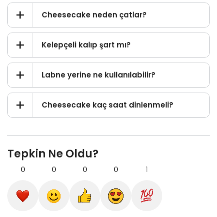
Cheesecake neden çatlar?
Kelepçeli kalıp şart mı?
Labne yerine ne kullanılabilir?
Cheesecake kaç saat dinlenmeli?
Tepkin Ne Oldu?
0
0
0
0
1