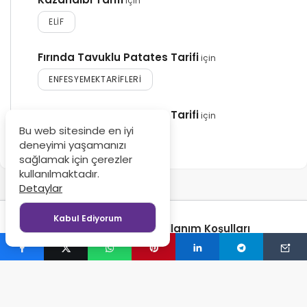
için
ELIF
Fırında Tavuklu Patates Tarifi
için
ENFESYEMEKTARIFLERI
Fırında Tavuklu Patates Tarifi
için
Bu web sitesinde en iyi
MAHMUT
deneyimi yaşamanızı
sağlamak için çerezler
kullanılmaktadır.
Detaylar
Kabul Ediyorum
Gizlilik Politikası
Kullanım Koşulları
© Copyright 2024-2026, Tüm Hakları Saklıdır - Enfes
Yemek Tarifleri