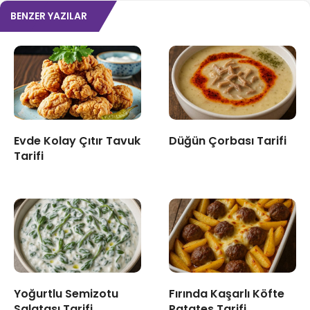
BENZER YAZILAR
Evde Kolay Çıtır Tavuk
Düğün Çorbası Tarifi
Tarifi
Yoğurtlu Semizotu
Fırında Kaşarlı Köfte
Salatası Tarifi
Patates Tarifi