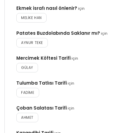
Ekmek israfı nasıl önlenir?
için
MELIKE HAN
Patates Buzdolabında Saklanır mı?
için
AYNUR TEKE
Mercimek Köftesi Tarifi
için
GÜLAY
Tulumba Tatlısı Tarifi
için
FADIME
Çoban Salatası Tarifi
için
AHMET
Kazandibi Tarifi