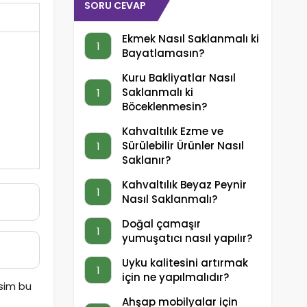
SORU CEVAP
Ekmek Nasıl Saklanmalı ki
1
Bayatlamasın?
Kuru Bakliyatlar Nasıl
Saklanmalı ki
1
Böceklenmesin?
Kahvaltılık Ezme ve
Sürülebilir Ürünler Nasıl
1
Saklanır?
Kahvaltılık Beyaz Peynir
1
Nasıl Saklanmalı?
Doğal çamaşır
1
yumuşatıcı nasıl yapılır?
Uyku kalitesini artırmak
1
için ne yapılmalıdır?
esim bu
Ahşap mobilyalar için