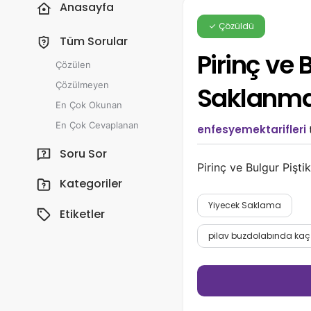
Anasayfa
Çözüldü
Tüm Sorular
Pirinç ve 
Çözülen
Çözülmeyen
Saklanma
En Çok Okunan
En Çok Cevaplanan
enfesyemektarifleri
Soru Sor
Pirinç ve Bulgur Pişti
Kategoriler
Yiyecek Saklama
Etiketler
pilav buzdolabında kaç