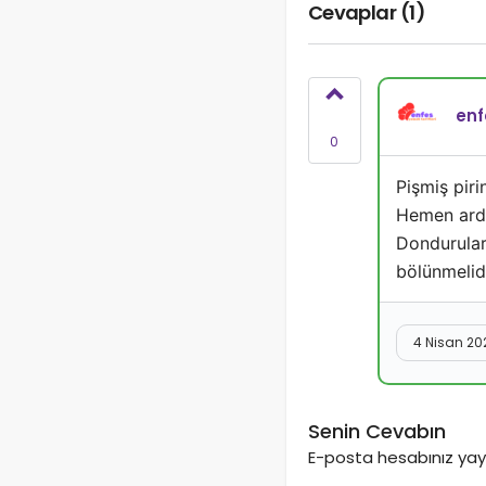
Cevaplar (1)
enf
0
Pişmiş piri
Hemen ardı
Dondurular
bölünmelidi
4 Nisan 20
Senin Cevabın
E-posta hesabınız yayı