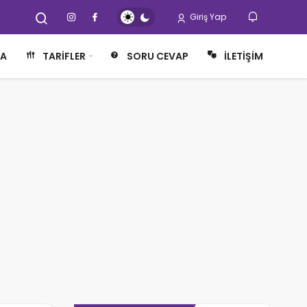
Giriş Yap
FA
TARIFLER
SORU CEVAP
İLETIŞIM