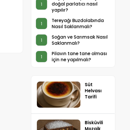
doğal parlatıcı nasıl
1
yapılır?
Tereyağı Buzdolabında
1
Nasıl Saklanmalı?
Soğan ve Sarımsak Nasıl
1
Saklanmalı?
Pilavın tane tane olması
1
için ne yapılmalı?
Süt
Helvası
Tarifi
Bisküvili
Mozaik