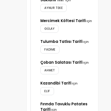
için
AYNUR TEKE
Mercimek Köftesi Tarifi
için
GÜLAY
Tulumba Tatlısı Tarifi
için
FADIME
Çoban Salatası Tarifi
için
AHMET
Kazandibi Tarifi
için
ELIF
Fırında Tavuklu Patates
Tarifi
için