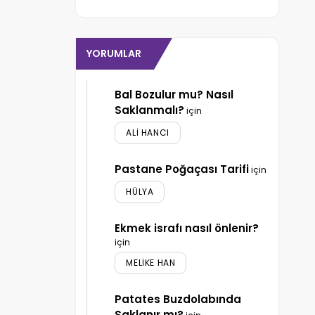
YORUMLAR
Bal Bozulur mu? Nasıl
Saklanmalı?
için
ALI HANCI
Pastane Poğaçası Tarifi
için
HÜLYA
Ekmek israfı nasıl önlenir?
için
MELIKE HAN
Patates Buzdolabında
Saklanır mı?