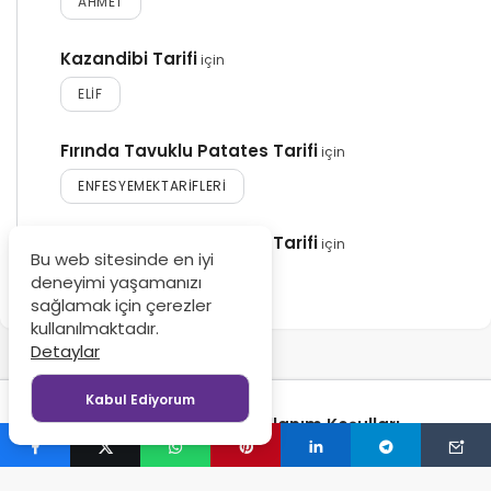
AHMET
Kazandibi Tarifi
için
ELIF
Fırında Tavuklu Patates Tarifi
için
ENFESYEMEKTARIFLERI
Fırında Tavuklu Patates Tarifi
için
Bu web sitesinde en iyi
MAHMUT
deneyimi yaşamanızı
sağlamak için çerezler
kullanılmaktadır.
Detaylar
Kabul Ediyorum
Gizlilik Politikası
Kullanım Koşulları
© Copyright 2024-2026, Tüm Hakları Saklıdır - Enfes