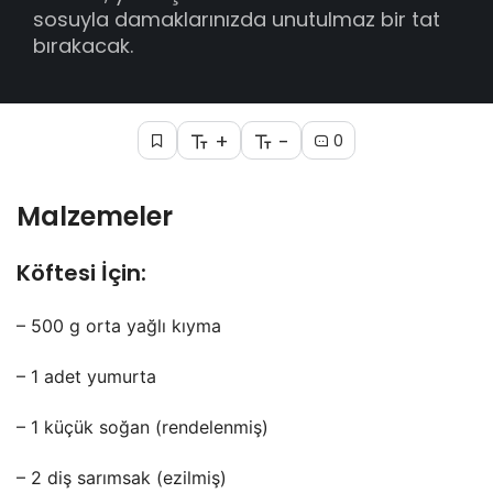
sosuyla damaklarınızda unutulmaz bir tat
bırakacak.
+
-
0
Malzemeler
Köftesi İçin:
– 500 g orta yağlı kıyma
– 1 adet yumurta
– 1 küçük soğan (rendelenmiş)
– 2 diş sarımsak (ezilmiş)