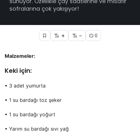
sunuyor. Özellikle çay saatlerine ve misafir
sofralarına çok yakışıyor!
+
-
0
Malzemeler:
Keki için:
• 3 adet yumurta
• 1 su bardağı toz şeker
• 1 su bardağı yoğurt
• Yarım su bardağı sıvı yağ