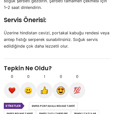
soğuk şerbeti gezdirin. Şerbeti tamamen çekmesi için
1–2 saat dinlendirin.
Servis Önerisi:
Üzerine hindistan cevizi, portakal kabuğu rendesi veya
antep fıstığı serperek sunabilirsiniz. Soğuk servis
edildiğinde çok daha lezzetli olur.
Tepkin Ne Oldu?
0
0
1
0
0
ETIKETLER
ENFES PORTAKALLI REVANI TARIFI
ENFES REVANI TARIFI
ENFES TATLI TARIFLERI
IRMIKLI TATLILAR