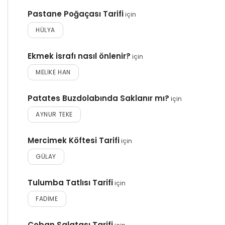
Pastane Poğaçası Tarifi
için
HÜLYA
Ekmek israfı nasıl önlenir?
için
MELIKE HAN
Patates Buzdolabında Saklanır mı?
için
AYNUR TEKE
Mercimek Köftesi Tarifi
için
GÜLAY
Tulumba Tatlısı Tarifi
için
FADIME
Çoban Salatası Tarifi