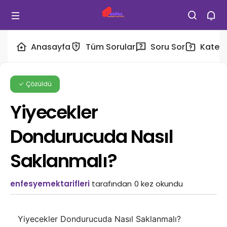
Anasayfa
Tüm Sorular
Soru Sor
Katego
Çözüldü
Yiyecekler
Dondurucuda Nasıl
Saklanmalı?
enfesyemektarifleri
tarafından
0 kez okundu
Yiyecekler Dondurucuda Nasıl Saklanmalı?