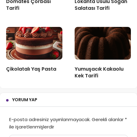
Domates Çorbası
Lokanta Usulü Soğan
Tarifi
Salatası Tarifi
Çikolatalı Yaş Pasta
Yumuşacık Kakaolu
Kek Tarifi
YORUM YAP
E-posta adresiniz yayınlanmayacak.
Gerekli alanlar
*
ile işaretlenmişlerdir