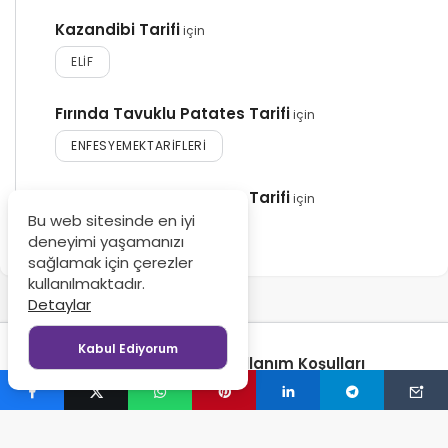
Kazandibi Tarifi
için
ELIF
Fırında Tavuklu Patates Tarifi
için
ENFESYEMEKTARIFLERI
Fırında Tavuklu Patates Tarifi
için
Bu web sitesinde en iyi
MAHMUT
deneyimi yaşamanızı
sağlamak için çerezler
kullanılmaktadır.
Detaylar
Kabul Ediyorum
Gizlilik Politikası
Kullanım Koşulları
© Copyright 2024-2026, Tüm Hakları Saklıdır - Enfes
Yemek Tarifleri