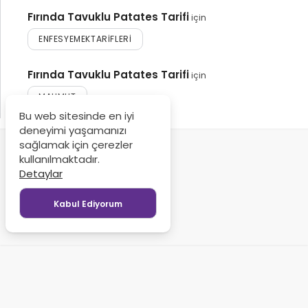
Fırında Tavuklu Patates Tarifi
için
ENFESYEMEKTARIFLERI
Fırında Tavuklu Patates Tarifi
için
MAHMUT
Bu web sitesinde en iyi
deneyimi yaşamanızı
sağlamak için çerezler
kullanılmaktadır.
Detaylar
Kabul Ediyorum
Gizlilik Politikası
Kullanım Koşulları
© Copyright 2024-2026, Tüm Hakları Saklıdır - Enfes