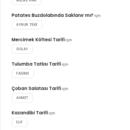
MELIKE HAN
Patates Buzdolabında Saklanır mı?
için
AYNUR TEKE
Mercimek Köftesi Tarifi
için
GÜLAY
Tulumba Tatlısı Tarifi
için
FADIME
Çoban Salatası Tarifi
için
AHMET
Kazandibi Tarifi
için
ELIF